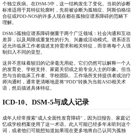
个独立疾病。在DSM-5中，这一结构发生了变化。当前的诊断
标准适用于其特征轮廓时，先前被诊断为孤独症、阿斯伯格综
合征或PDD-NOS的许多人现在都在孤独症谱系障碍的范畴下
理解。
DSM-5孤独症谱系障碍侧重于两个广泛领域：社会沟通和互动
差异，以及局限或重复性的行为、兴趣或活动模式。谱系语言
还允许临床工作者描述支持需求和相关特征，而非将每个人强
制归入不同的亚型。
这并不意味着较旧的记录毫无用处。它们仍然可以解释一个人
的发育史、学校支持、家庭关切或之前专业人士的印象。但当
您与当前临床工作者、学校团队、工作场所支持提供者或治疗
师沟通时，通常更清晰地是将"PDD"转换为当前ASD相关术
语，然后描述具体特征。
ICD-10、DSM-5与成人记录
成年人经常搜索"成人全面性发育障碍"，因为旧报告、家庭记
忆或学校档案使用了这一术语。此人可能已经多年未听到这个
词，或者他们可能想知道如果现在更多地将自己认同为孤独