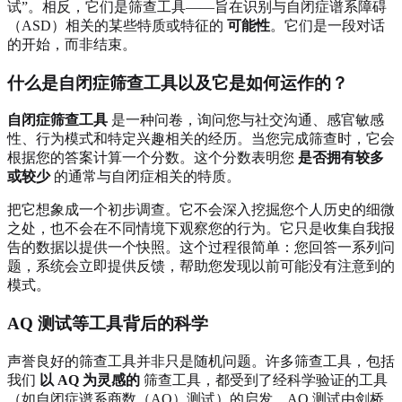
试”。相反，它们是筛查工具——旨在识别与自闭症谱系障碍
（ASD）相关的某些特质或特征的
可能性
。它们是一段对话
的开始，而非结束。
什么是自闭症筛查工具以及它是如何运作的？
自闭症筛查工具
是一种问卷，询问您与社交沟通、感官敏感
性、行为模式和特定兴趣相关的经历。当您完成筛查时，它会
根据您的答案计算一个分数。这个分数表明您
是否拥有较多
或较少
的通常与自闭症相关的特质。
把它想象成一个初步调查。它不会深入挖掘您个人历史的细微
之处，也不会在不同情境下观察您的行为。它只是收集自我报
告的数据以提供一个快照。这个过程很简单：您回答一系列问
题，系统会立即提供反馈，帮助您发现以前可能没有注意到的
模式。
AQ 测试等工具背后的科学
声誉良好的筛查工具并非只是随机问题。许多筛查工具，包括
我们
以 AQ 为灵感的
筛查工具，都受到了经科学验证的工具
（如自闭症谱系商数（AQ）测试）的启发。AQ 测试由剑桥