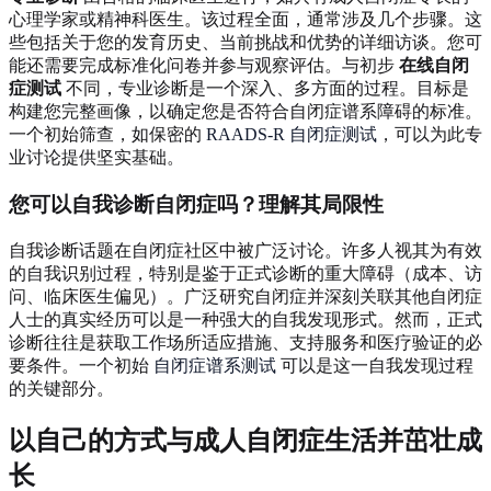
心理学家或精神科医生。该过程全面，通常涉及几个步骤。这
些包括关于您的发育历史、当前挑战和优势的详细访谈。您可
能还需要完成标准化问卷并参与观察评估。与初步
在线自闭
症测试
不同，专业诊断是一个深入、多方面的过程。目标是
构建您完整画像，以确定您是否符合自闭症谱系障碍的标准。
一个初始筛查，如保密的
RAADS-R 自闭症测试
，可以为此专
业讨论提供坚实基础。
您可以自我诊断自闭症吗？理解其局限性
自我诊断话题在自闭症社区中被广泛讨论。许多人视其为有效
的自我识别过程，特别是鉴于正式诊断的重大障碍（成本、访
问、临床医生偏见）。广泛研究自闭症并深刻关联其他自闭症
人士的真实经历可以是一种强大的自我发现形式。然而，正式
诊断往往是获取工作场所适应措施、支持服务和医疗验证的必
要条件。一个初始
自闭症谱系测试
可以是这一自我发现过程
的关键部分。
以自己的方式与成人自闭症生活并茁壮成
长