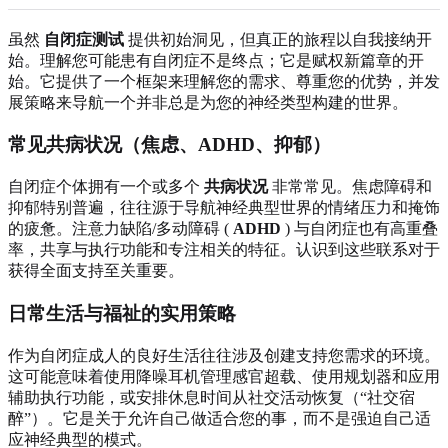
虽然
自闭症测试
提供初始洞见，但真正的旅程以自我接纳开
始。理解您可能患有自闭症不是终点；它是赋权新篇章的开
始。它提供了一个框架来理解您的需求、尊重您的优势，并发
展策略来导航一个并非总是为您的神经类型构建的世界。
常见共病状况（焦虑、ADHD、抑郁）
自闭症个体拥有一个或多个
共病状况
非常常见。焦虑障碍和
抑郁特别普遍，往往源于导航神经典型世界的情绪压力和掩饰
的疲惫。注意力缺陷/多动障碍 (
ADHD
) 与自闭症也有高重叠
率，共享与执行功能和专注相关的特征。认识到这些联系对于
获得全面支持至关重要。
日常生活与福祉的实用策略
作为自闭症成人的良好生活往往涉及创建支持您需求的环境。
这可能意味着使用降噪耳机管理感官超载、使用规划器和应用
辅助执行功能，或安排休息时间从社交活动恢复（“社交宿
醉”）。它是关于允许自己做适合您的事，而不是强迫自己适
应神经典型的模式。