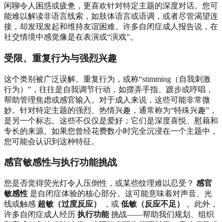
闲聊令人困惑或疲惫，更喜欢针对特定主题的深度对话。您可
能难以解读非语言线索，如肢体语言或语调，或者尽管渴望连
接，却发现发起和维持友谊困难。许多自闭症成人报告说，在
社交情境中感觉像是在表演或“演戏”。
受限、重复行为与强烈兴趣
这个类别被广泛误解。重复行为，或称“stimming（自我刺激
行为）”，往往是自我调节行动，如摆弄手指、踱步或哼唱，
帮助管理焦虑或感官输入。对于成人来说，这些可能非常微
妙。针对特定主题的强烈、热情兴趣，通常称为“特殊兴趣”，
是另一个标志。这些不仅仅是爱好；它们是深度喜悦、慰藉和
专长的来源。如果您曾经花费数小时完全沉浸在一个主题中，
您可能会认识到这种特征。
感官敏感性与执行功能挑战
您是否觉得荧光灯令人压倒性，或某些纹理难以忍受？
感官
敏感性
是自闭症体验的核心部分。这可能意味着对声音、光
线或触感
超敏（过度反应）
，或
低敏（反应不足）
。此外，
许多自闭症成人经历
执行功能
挑战——帮助我们规划、组织