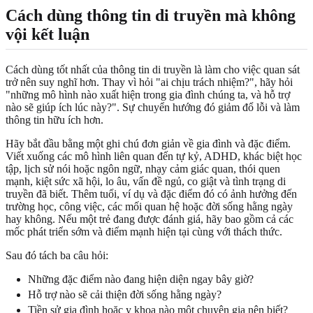
Cách dùng thông tin di truyền mà không
vội kết luận
Cách dùng tốt nhất của thông tin di truyền là làm cho việc quan sát
trở nên suy nghĩ hơn. Thay vì hỏi "ai chịu trách nhiệm?", hãy hỏi
"những mô hình nào xuất hiện trong gia đình chúng ta, và hỗ trợ
nào sẽ giúp ích lúc này?". Sự chuyển hướng đó giảm đổ lỗi và làm
thông tin hữu ích hơn.
Hãy bắt đầu bằng một ghi chú đơn giản về gia đình và đặc điểm.
Viết xuống các mô hình liên quan đến tự kỷ, ADHD, khác biệt học
tập, lịch sử nói hoặc ngôn ngữ, nhạy cảm giác quan, thói quen
mạnh, kiệt sức xã hội, lo âu, vấn đề ngủ, co giật và tình trạng di
truyền đã biết. Thêm tuổi, ví dụ và đặc điểm đó có ảnh hưởng đến
trường học, công việc, các mối quan hệ hoặc đời sống hằng ngày
hay không. Nếu một trẻ đang được đánh giá, hãy bao gồm cả các
mốc phát triển sớm và điểm mạnh hiện tại cùng với thách thức.
Sau đó tách ba câu hỏi:
Những đặc điểm nào đang hiện diện ngay bây giờ?
Hỗ trợ nào sẽ cải thiện đời sống hằng ngày?
Tiền sử gia đình hoặc y khoa nào một chuyên gia nên biết?