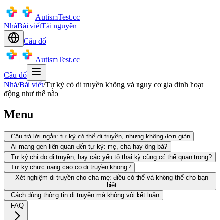
AutismTest.cc
Nhà
Bài viết
Tài nguyên
Câu đố
AutismTest.cc
Câu đố
Nhà
/
Bài viết
/
Tự kỷ có di truyền không và nguy cơ gia đình hoạt
động như thế nào
Menu
Câu trả lời ngắn: tự kỷ có thể di truyền, nhưng không đơn giản
Ai mang gen liên quan đến tự kỷ: mẹ, cha hay ông bà?
Tự kỷ chỉ do di truyền, hay các yếu tố thai kỳ cũng có thể quan trọng?
Tự kỷ chức năng cao có di truyền không?
Xét nghiệm di truyền cho cha mẹ: điều có thể và không thể cho bạn
biết
Cách dùng thông tin di truyền mà không vội kết luận
FAQ