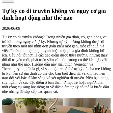
Tự kỷ có di truyền không và nguy cơ gia
đình hoạt động như thế nào
2026/06/08
Tự kỷ có di truyền không? Trong nhiều gia đình, có, gen đóng vai
trò lớn trong nguy cơ tự kỷ. Nhưng tự kỷ thường không được di
truyền theo một mô hình đơn giản kiểu một gen, một kết quả, và
việc đổ lỗi cho một phụ huynh hoặc một phía gia đình không hữu
ích. Câu hỏi tốt hơn là các đặc điểm được thừa hưởng, những thay
đổi di truyền mới, phát triển sớm và môi trường có thể kết hợp với
nhau như thế nào. Hướng dẫn này giải thích "genetic" và
"hereditary" nghĩa là gì, vì sao một trẻ có thể tự kỷ dù cha mẹ không
tự kỷ, tiền sử gia đình có thể cho bạn biết điều gì, và khi nào nên
trao đổi với bác sĩ lâm sàng về xét nghiệm di truyền. Nếu bạn đang
suy ngẫm về các đặc điểm ở bản thân, ở một trẻ hoặc người thân,
một
công cụ sàng lọc riêng tư về đặc điểm tự kỷ
có thể là bước đầu
nhẹ nhàng để sắp xếp các quan sát.