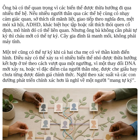
Ông bà có thể quan trọng vì các biến thể được thừa hưởng đi qua
nhiều thế hệ. Nếu nhiều người thân qua các thế hệ cùng có nhạy
cảm giác quan, sở thích rất mãnh liệt, giao tiếp theo nghĩa đen, mệt
mỏi xã hội, ADHD, khác biệt học tập hoặc rất thích thói quen cố
định, mô hình đó có thể liên quan. Nhưng ông bà không cần phải tự
kỷ thì cháu mới có thể tự kỷ. Cây gia đình là manh mối, không phải
máy tính.
Một trẻ cũng có thể tự kỷ khi cả hai cha mẹ có vẻ thần kinh điển
hình. Điều này có thể xảy ra vì nhiều biến thể nhỏ được thừa hưởng
kết hợp ở trẻ theo cách vượt qua một ngưỡng, vì một thay đổi DNA
mới xảy ra, hoặc vì đặc điểm của người thân nhẹ, được che giấu hay
chưa từng được đánh giá chính thức. Nghĩ theo xác suất và các con
đường phát triển chính xác hơn là nghĩ về một người "mang tự kỷ".