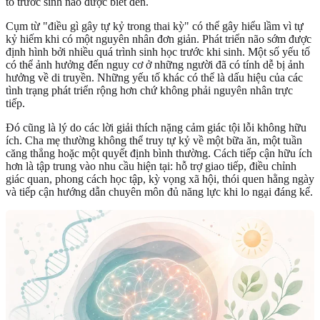
tố trước sinh nào được biết đến.
Cụm từ "điều gì gây tự kỷ trong thai kỳ" có thể gây hiểu lầm vì tự
kỷ hiếm khi có một nguyên nhân đơn giản. Phát triển não sớm được
định hình bởi nhiều quá trình sinh học trước khi sinh. Một số yếu tố
có thể ảnh hưởng đến nguy cơ ở những người đã có tính dễ bị ảnh
hưởng về di truyền. Những yếu tố khác có thể là dấu hiệu của các
tình trạng phát triển rộng hơn chứ không phải nguyên nhân trực
tiếp.
Đó cũng là lý do các lời giải thích nặng cảm giác tội lỗi không hữu
ích. Cha mẹ thường không thể truy tự kỷ về một bữa ăn, một tuần
căng thẳng hoặc một quyết định bình thường. Cách tiếp cận hữu ích
hơn là tập trung vào nhu cầu hiện tại: hỗ trợ giao tiếp, điều chỉnh
giác quan, phong cách học tập, kỳ vọng xã hội, thói quen hằng ngày
và tiếp cận hướng dẫn chuyên môn đủ năng lực khi lo ngại đáng kể.