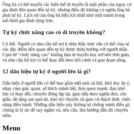
Ông bà có thể truyền các biến thể di truyền là một phần của nguy cơ
gia đình liên quan đến tự kỷ, nhưng điều đó không có nghĩa ông bà
phải tự kỷ. Lịch sử của ông bà hữu ích nhất như một mảnh trong
mô hình gia đình rộng hơn.
Tự kỷ chức năng cao có di truyền không?
Có thể. Người có nhu cầu hỗ trợ ít nhìn thấy hơn vẫn có thể chia sẻ
các đặc điểm liên quan đến tự kỷ được thừa hưởng với người thân.
Cụm từ "chức năng cao" không làm di truyền học trở nên đơn giản,
và nhu cầu hỗ trợ có thể thay đổi theo bối cảnh và giai đoạn sống.
12 dấu hiệu tự kỷ ở người lớn là gì?
Dấu hiệu ở người lớn có thể bao gồm mệt mỏi xã hội, khó đọc ẩn ý,
nhạy cảm giác quan, sở thích mãnh liệt, thói quen mạnh, đau khổ
khi có thay đổi, chuyển động lặp lại, giao tiếp theo nghĩa đen, che
giấu, tắt lặng sau quá tải, khó trò chuyện xã giao và thách thức chức
năng điều hành. Những dấu hiệu này không tự chứng minh điều gì;
chúng là lý do để suy ngẫm và, nếu cần, tìm hướng dẫn đủ chuyên
môn.
Menu