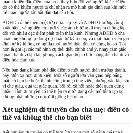
mạnh khiến đặc điểm của họ ít thấy hơn đối với người khác. Điều
đó có thể khiến người ta chỉ nhận ra mô hình gia đình sau khi một
trẻ hoặc người lớn bắt đầu đặt câu hỏi.
ADHD có thể thêm một lớp nữa. Tự kỷ và ADHD thường cùng
xuất hiện, và nghiên cứu gợi ý các ảnh hưởng di truyền chồng lấp
đối với nhiều đặc điểm phát triển thần kinh. Nhưng ADHD ở cha
hoặc mẹ không tự động dự đoán tự kỷ ở con, và một thành viên gia
đình tự kỷ không có nghĩa mọi người thân đều có cùng hồ sơ. Tốt
hơn là ghi lại các mô hình cụ thể: điều chỉnh chú ý, nhạy cảm giác
quan, hành vi lặp lại, phong cách giao tiếp, chức năng điều hành và
điều hòa cảm xúc.
Nếu bạn đang khám phá đặc điểm ở một người thân trưởng thành,
hãy nhìn xa hơn định kiến. Một số người lớn vẫn giao tiếp bằng
mắt, có bạn bè hoặc thành công trong công việc, nhưng vẫn kiệt sức
vì che giấu, quá tải giác quan, bối rối xã hội hoặc thói quen cứng
nhắc. Tính di truyền có thể hiện ra dưới dạng các mô hình lặp lại,
không phải những cuộc đời giống hệt nhau.
Xét nghiệm di truyền cho cha mẹ: điều có
thể và không thể cho bạn biết
Xét nghiệm di truyền có thể hữu ích trong một số đánh giá tự kỷ,