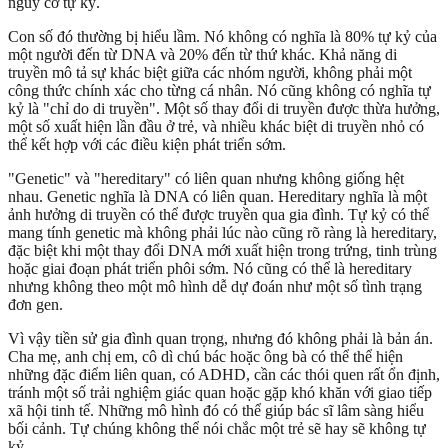
nguy cơ tự kỷ.
Con số đó thường bị hiểu lầm. Nó không có nghĩa là 80% tự kỷ của
một người đến từ DNA và 20% đến từ thứ khác. Khả năng di
truyền mô tả sự khác biệt giữa các nhóm người, không phải một
công thức chính xác cho từng cá nhân. Nó cũng không có nghĩa tự
kỷ là "chỉ do di truyền". Một số thay đổi di truyền được thừa hưởng,
một số xuất hiện lần đầu ở trẻ, và nhiều khác biệt di truyền nhỏ có
thể kết hợp với các điều kiện phát triển sớm.
"Genetic" và "hereditary" có liên quan nhưng không giống hệt
nhau. Genetic nghĩa là DNA có liên quan. Hereditary nghĩa là một
ảnh hưởng di truyền có thể được truyền qua gia đình. Tự kỷ có thể
mang tính genetic mà không phải lúc nào cũng rõ ràng là hereditary,
đặc biệt khi một thay đổi DNA mới xuất hiện trong trứng, tinh trùng
hoặc giai đoạn phát triển phôi sớm. Nó cũng có thể là hereditary
nhưng không theo một mô hình dễ dự đoán như một số tình trạng
đơn gen.
Vì vậy tiền sử gia đình quan trọng, nhưng đó không phải là bản án.
Cha mẹ, anh chị em, cô dì chú bác hoặc ông bà có thể thể hiện
những đặc điểm liên quan, có ADHD, cần các thói quen rất ổn định,
tránh một số trải nghiệm giác quan hoặc gặp khó khăn với giao tiếp
xã hội tinh tế. Những mô hình đó có thể giúp bác sĩ lâm sàng hiểu
bối cảnh. Tự chúng không thể nói chắc một trẻ sẽ hay sẽ không tự
kỷ.