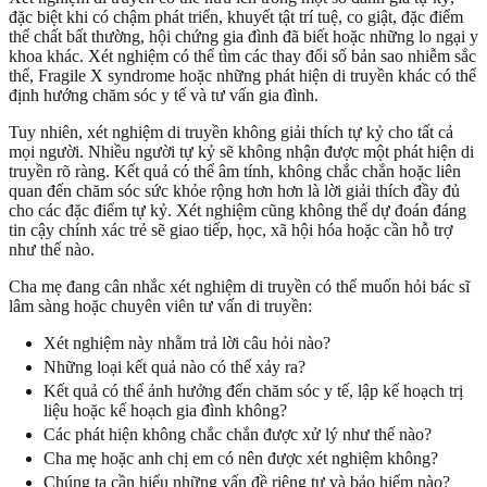
đặc biệt khi có chậm phát triển, khuyết tật trí tuệ, co giật, đặc điểm
thể chất bất thường, hội chứng gia đình đã biết hoặc những lo ngại y
khoa khác. Xét nghiệm có thể tìm các thay đổi số bản sao nhiễm sắc
thể, Fragile X syndrome hoặc những phát hiện di truyền khác có thể
định hướng chăm sóc y tế và tư vấn gia đình.
Tuy nhiên, xét nghiệm di truyền không giải thích tự kỷ cho tất cả
mọi người. Nhiều người tự kỷ sẽ không nhận được một phát hiện di
truyền rõ ràng. Kết quả có thể âm tính, không chắc chắn hoặc liên
quan đến chăm sóc sức khỏe rộng hơn hơn là lời giải thích đầy đủ
cho các đặc điểm tự kỷ. Xét nghiệm cũng không thể dự đoán đáng
tin cậy chính xác trẻ sẽ giao tiếp, học, xã hội hóa hoặc cần hỗ trợ
như thế nào.
Cha mẹ đang cân nhắc xét nghiệm di truyền có thể muốn hỏi bác sĩ
lâm sàng hoặc chuyên viên tư vấn di truyền:
Xét nghiệm này nhằm trả lời câu hỏi nào?
Những loại kết quả nào có thể xảy ra?
Kết quả có thể ảnh hưởng đến chăm sóc y tế, lập kế hoạch trị
liệu hoặc kế hoạch gia đình không?
Các phát hiện không chắc chắn được xử lý như thế nào?
Cha mẹ hoặc anh chị em có nên được xét nghiệm không?
Chúng ta cần hiểu những vấn đề riêng tư và bảo hiểm nào?