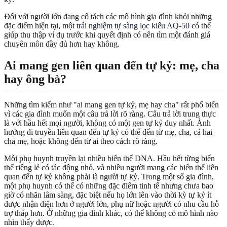
Đối với người lớn đang cố tách các mô hình gia đình khỏi những
đặc điểm hiện tại, một
trải nghiệm tự sàng lọc kiểu AQ-50
có thể
giúp thu thập ví dụ trước khi quyết định có nên tìm một đánh giá
chuyên môn đầy đủ hơn hay không.
Ai mang gen liên quan đến tự kỷ: mẹ, cha
hay ông bà?
Những tìm kiếm như "ai mang gen tự kỷ, mẹ hay cha" rất phổ biến
vì các gia đình muốn một câu trả lời rõ ràng. Câu trả lời trung thực
là với hầu hết mọi người, không có một gen tự kỷ duy nhất. Ảnh
hưởng di truyền liên quan đến tự kỷ có thể đến từ mẹ, cha, cả hai
cha mẹ, hoặc không đến từ ai theo cách rõ ràng.
Mỗi phụ huynh truyền lại nhiều biến thể DNA. Hầu hết từng biến
thể riêng lẻ có tác động nhỏ, và nhiều người mang các biến thể liên
quan đến tự kỷ không phải là người tự kỷ. Trong một số gia đình,
một phụ huynh có thể có những đặc điểm tinh tế nhưng chưa bao
giờ có nhãn lâm sàng, đặc biệt nếu họ lớn lên vào thời kỳ tự kỷ ít
được nhận diện hơn ở người lớn, phụ nữ hoặc người có nhu cầu hỗ
trợ thấp hơn. Ở những gia đình khác, có thể không có mô hình nào
nhìn thấy được.