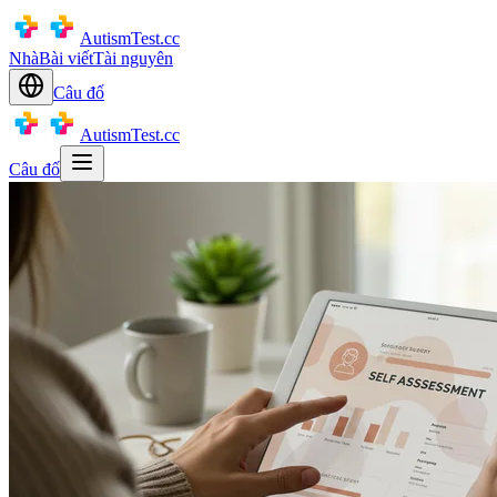
AutismTest.cc
Nhà
Bài viết
Tài nguyên
Câu đố
AutismTest.cc
Câu đố