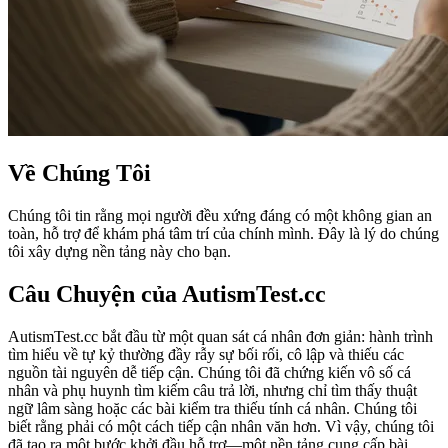
Về Chúng Tôi
Chúng tôi tin rằng mọi người đều xứng đáng có một không gian an
toàn, hỗ trợ để khám phá tâm trí của chính mình. Đây là lý do chúng
tôi xây dựng nền tảng này cho bạn.
Câu Chuyện của AutismTest.cc
AutismTest.cc bắt đầu từ một quan sát cá nhân đơn giản: hành trình
tìm hiểu về tự kỷ thường đầy rẫy sự bối rối, cô lập và thiếu các
nguồn tài nguyên dễ tiếp cận. Chúng tôi đã chứng kiến vô số cá
nhân và phụ huynh tìm kiếm câu trả lời, nhưng chỉ tìm thấy thuật
ngữ lâm sàng hoặc các bài kiểm tra thiếu tính cá nhân. Chúng tôi
biết rằng phải có một cách tiếp cận nhân văn hơn. Vì vậy, chúng tôi
đã tạo ra một bước khởi đầu hỗ trợ—một nền tảng cung cấp bài