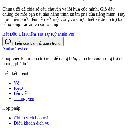
Chúng tôi đã chia sẻ câu chuyện và lời hứa của mình. Giờ đây,
chúng tôi mời bạn bắt đầu hành trình khám phá của riêng mình. Hãy
thực hiện bước đầu tiên với một công cụ được thiết kế để hỗ trợ bạn
bằng lòng trắc ẩn và sự rõ ràng.
Bắt Đầu Bài Kiểm Tra Tự Kỷ Miễn Phí
Ý kiến của bạn rất quan trọng!
AutismTest.cc
Giúp việc khám phá trở nên dễ dàng hơn, làm cho cuộc sống trở nên
phong phú hơn.
Liên kết nhanh
Về
FAQ
Bài viết
Tài nguyên
Hợp pháp
Chính sách bảo mật
Điều khoản dịch vụ