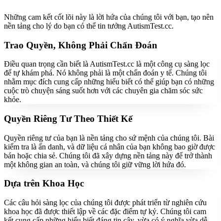
Những cam kết cốt lõi này là lời hứa của chúng tôi với bạn, tạo nên
nền tảng cho lý do bạn có thể tin tưởng AutismTest.cc.
Trao Quyền, Không Phải Chẩn Đoán
Điều quan trọng cần biết là AutismTest.cc là một công cụ sàng lọc
để tự khám phá. Nó không phải là một chẩn đoán y tế. Chúng tôi
nhằm mục đích cung cấp những hiểu biết có thể giúp bạn có những
cuộc trò chuyện sáng suốt hơn với các chuyên gia chăm sóc sức
khỏe.
Quyền Riêng Tư Theo Thiết Kế
Quyền riêng tư của bạn là nền tảng cho sứ mệnh của chúng tôi. Bài
kiểm tra là ẩn danh, và dữ liệu cá nhân của bạn không bao giờ được
bán hoặc chia sẻ. Chúng tôi đã xây dựng nền tảng này để trở thành
một không gian an toàn, và chúng tôi giữ vững lời hứa đó.
Dựa trên Khoa Học
Các câu hỏi sàng lọc của chúng tôi được phát triển từ nghiên cứu
khoa học đã được thiết lập về các đặc điểm tự kỷ. Chúng tôi cam
kết cung cấp những hiểu biết đáng tin cậy, vừa có ý nghĩa vừa dễ