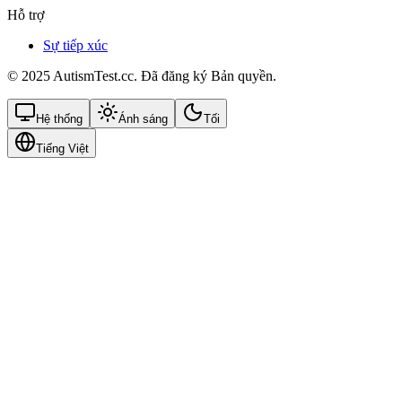
Hỗ trợ
Sự tiếp xúc
© 2025 AutismTest.cc. Đã đăng ký Bản quyền.
Hệ thống
Ánh sáng
Tối
Tiếng Việt