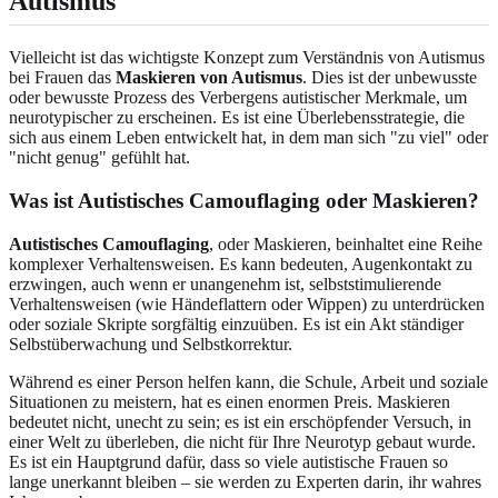
Autismus
Vielleicht ist das wichtigste Konzept zum Verständnis von Autismus
bei Frauen das
Maskieren von Autismus
. Dies ist der unbewusste
oder bewusste Prozess des Verbergens autistischer Merkmale, um
neurotypischer zu erscheinen. Es ist eine Überlebensstrategie, die
sich aus einem Leben entwickelt hat, in dem man sich "zu viel" oder
"nicht genug" gefühlt hat.
Was ist Autistisches Camouflaging oder Maskieren?
Autistisches Camouflaging
, oder Maskieren, beinhaltet eine Reihe
komplexer Verhaltensweisen. Es kann bedeuten, Augenkontakt zu
erzwingen, auch wenn er unangenehm ist, selbststimulierende
Verhaltensweisen (wie Händeflattern oder Wippen) zu unterdrücken
oder soziale Skripte sorgfältig einzuüben. Es ist ein Akt ständiger
Selbstüberwachung und Selbstkorrektur.
Während es einer Person helfen kann, die Schule, Arbeit und soziale
Situationen zu meistern, hat es einen enormen Preis. Maskieren
bedeutet nicht, unecht zu sein; es ist ein erschöpfender Versuch, in
einer Welt zu überleben, die nicht für Ihre Neurotyp gebaut wurde.
Es ist ein Hauptgrund dafür, dass so viele autistische Frauen so
lange unerkannt bleiben – sie werden zu Experten darin, ihr wahres