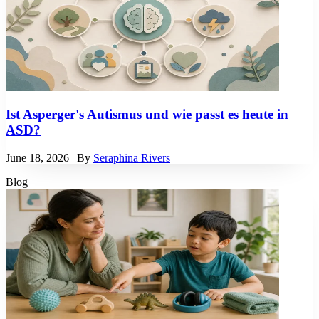
Ist Asperger's Autismus und wie passt es heute in
ASD?
June 18, 2026
| By
Seraphina Rivers
Blog