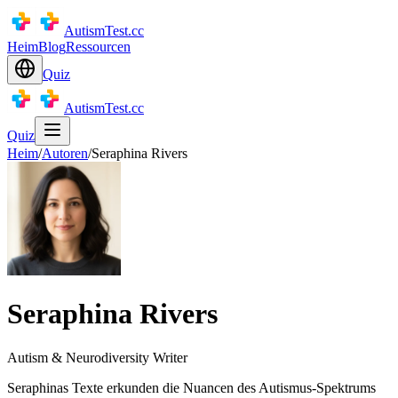
AutismTest.cc
Heim
Blog
Ressourcen
Quiz
AutismTest.cc
Quiz
Heim
/
Autoren
/
Seraphina Rivers
Seraphina Rivers
Autism & Neurodiversity Writer
Seraphinas Texte erkunden die Nuancen des Autismus-Spektrums