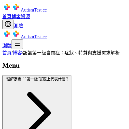
AutismTest.cc
首頁
博客
資源
測驗
AutismTest.cc
測驗
首頁
/
博客
/
認識第一級自閉症：症狀、特質與支援需求解析
Menu
理解定義："第一級"實際上代表什麼？