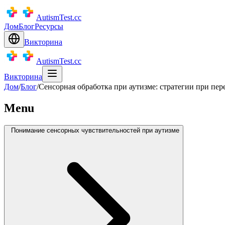
AutismTest.cc
Дом
Блог
Ресурсы
Викторина
AutismTest.cc
Викторина
Дом
/
Блог
/
Сенсорная обработка при аутизме: стратегии при пер
Menu
Понимание сенсорных чувствительностей при аутизме