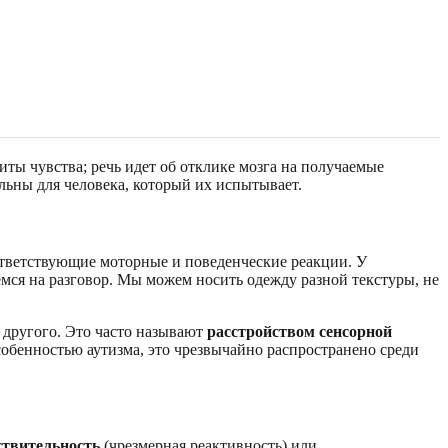
ты чувства; речь идет об отклике мозга на получаемые
льны для человека, который их испытывает.
оответствующие моторные и поведенческие реакции. У
ся на разговор. Мы можем носить одежду разной текстуры, не
 другого. Это часто называют
расстройством сенсорной
особенностью аутизма, это чрезвычайно распространено среди
ствительность
(чрезмерная реактивность) или