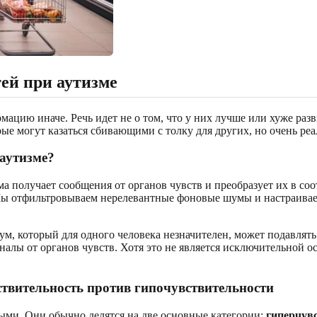
ей при аутизме
цию иначе. Речь идет не о том, что у них лучше или хуже разви
е могут казаться сбивающими с толку для других, но очень реа
 аутизме?
ема получает сообщения от органов чувств и преобразует их в с
Мы отфильтровываем нерелевантные фоновые шумы и настраиваем
м, который для одного человека незначителен, может подавлять
гналы от органов чувств. Хотя это не является исключительной 
твительность против гипочувствительности
ыми. Они обычно делятся на две основные категории:
гиперчув