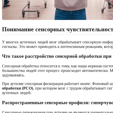
Понимание сенсорных чувствительност
У многих аутичных людей мозг обрабатывает сенсорную информа
сигналы. Это может приводить к интенсивным реакциям, которы
Что такое расстройство сенсорной обработки при
Сенсорная обработка относится к тому, как наша нервная сист
большинства людей этот процесс происходит автоматически. 
задумываясь.
При аутизме сенсорная фильтрация работает иначе. Фоновый шу
обработки (РСО)
, при котором мозг с трудом обрабатывает си
аутичных людей.
Распространенные сенсорные профили: гиперчувс
Сенсорные переживания при аутизме не являются универсальн