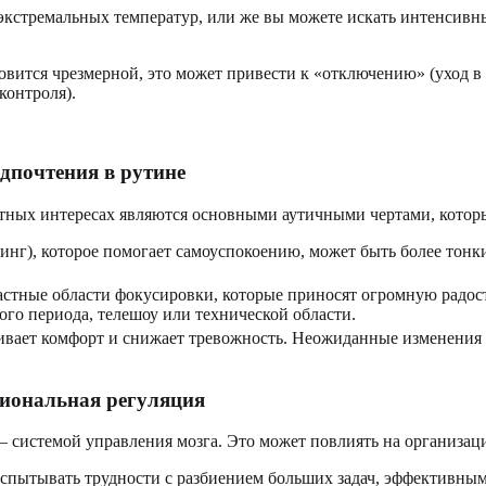
экстремальных температур, или же вы можете искать интенсивны
вится чрезмерной, это может привести к «отключению» (уход в 
контроля).
дпочтения в рутине
етных интересах являются основными аутичными чертами, которы
г), которое помогает самоуспокоению, может быть более тонки
трастные области фокусировки, которые приносят огромную радос
го периода, телешоу или технической области.
вает комфорт и снижает тревожность. Неожиданные изменения в
иональная регуляция
 системой управления мозга. Это может повлиять на организац
пытывать трудности с разбиением больших задач, эффективным