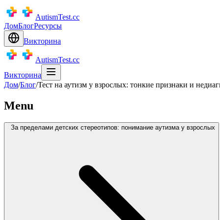
AutismTest.cc
Дом
Блог
Ресурсы
Викторина
AutismTest.cc
Викторина
Дом
/
Блог
/
Тест на аутизм у взрослых: тонкие признаки и неди
Menu
За пределами детских стереотипов: понимание аутизма у взрослых