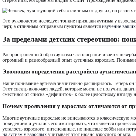
стереотипы, которые мы видим в СМИ. Прохождение надежно
Это руководство исследует тонкие признаки аутизма у взросл
черт, а отличным отправным пунктом является
изучение ваших
За пределами детских стереотипов: пон
Распространенный образ аутизма часто ограничивается неверб
огромный и разнообразный опыт аутичных взрослых. Понимание
Эволюция определения расстройств аутистическо
Наше понимание аутизма значительно расширилось. Теперь он 
Этот спектр включает людей, которые могли не получить диаг
сместился от списка «дефицитов» к более целостному взгляду 
Почему проявления у взрослых отличаются от при
Многие аутичные взрослые не вписываются в классическую мод
поведением и учились его имитировать, что является процессо
усталость взрослого, интенсивные, но нишевые хобби или потр
на аутизм у взрослых
учитывает этот нюанс взрослого опыта.