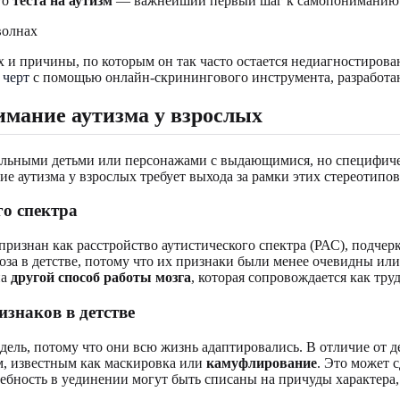
го
теста на аутизм
— важнейший первый шаг к самопониманию
ых и причины, по которым он так часто остается недиагностиро
 черт
с помощью онлайн-скринингового инструмента, разработан
имание аутизма у взрослых
альными детьми или персонажами с выдающимися, но специфичес
 аутизма у взрослых требует выхода за рамки этих стереотипов
го спектра
признан как расстройство аутистического спектра (РАС), подче
ноза в детстве, потому что их признаки были менее очевидны и
на
другой способ работы мозга
, которая сопровождается как тр
знаков в детстве
ель, потому что они всю жизнь адаптировались. В отличие от д
м, известным как маскировка или
камуфлирование
. Это может 
ебность в уединении могут быть списаны на причуды характера,