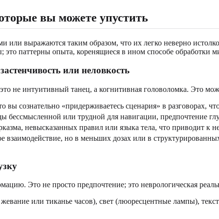
которые вы можете упустить
ми или выражаются таким образом, что их легко неверно истолк
; это паттерны опыта, коренящиеся в ином способе обработки м
застенчивость или неловкость
то не интуитивный танец, а когнитивная головоломка. Это може
 вы сознательно «придерживаетесь сценария» в разговорах, чт
ы бессмысленной или трудной для навигации, предпочтение гл
казма, невысказанных правил или языка тела, что приводит к 
е взаимодействие, но в меньших дозах или в структурированных
узку
ацию. Это не просто предпочтение; это неврологическая реаль
жевание или тиканье часов), свет (люоресцентные лампы), текс