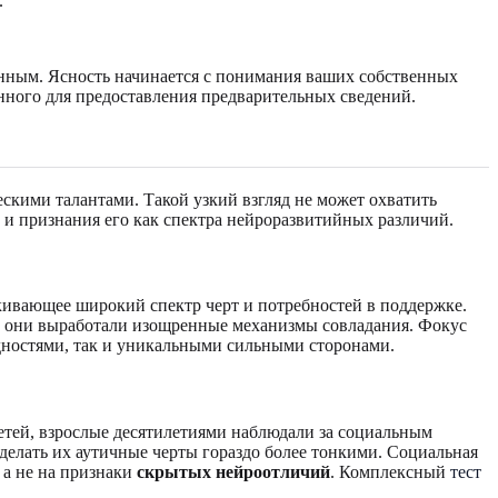
.
ванным. Ясность начинается с понимания ваших собственных
ного для предоставления предварительных сведений.
кими талантами. Такой узкий взгляд не может охватить
 и признания его как спектра нейроразвитийных различий.
ркивающее широкий спектр черт и потребностей в поддержке.
ли они выработали изощренные механизмы совладания. Фокус
удностями, так и уникальными сильными сторонами.
етей, взрослые десятилетиями наблюдали за социальным
сделать их аутичные черты гораздо более тонкими. Социальная
 а не на признаки
скрытых нейроотличий
. Комплексный
тест