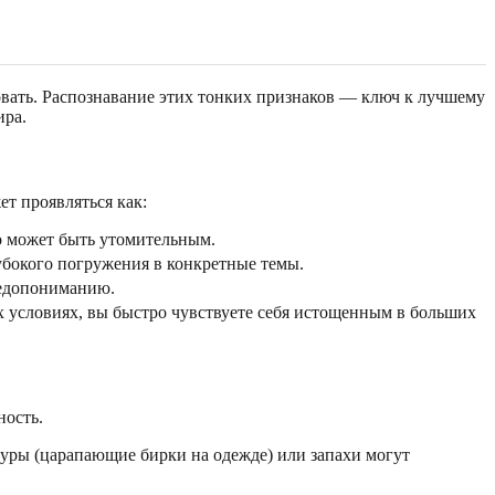
овать. Распознавание этих тонких признаков — ключ к лучшему
ира.
т проявляться как:
о может быть утомительным.
убокого погружения в конкретные темы.
недопониманию.
 условиях, вы быстро чувствуете себя истощенным в больших
ность.
туры (царапающие бирки на одежде) или запахи могут