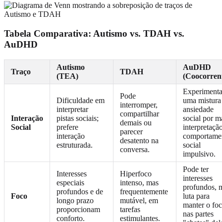
Tabela Comparativa: Autismo vs. TDAH vs.
AuDHD
Autismo
AuDHD
Traço
TDAH
(TEA)
(Coocorren
Experiment
Pode
Dificuldade em
uma mistura
interromper,
interpretar
ansiedade
compartilhar
Interação
pistas sociais;
social por m
demais ou
Social
prefere
interpretaçã
parecer
interação
comportame
desatento na
estruturada.
social
conversa.
impulsivo.
Pode ter
Interesses
Hiperfoco
interesses
especiais
intenso, mas
profundos, 
profundos e de
frequentemente
Foco
luta para
longo prazo
mutável, em
manter o fo
proporcionam
tarefas
nas partes
conforto.
estimulantes.