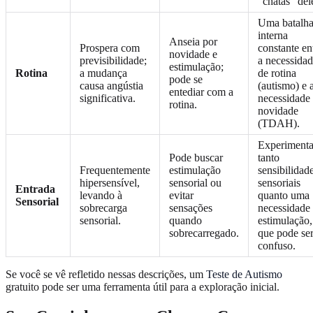
"chatas" del
Uma batalh
interna
Anseia por
Prospera com
constante en
novidade e
previsibilidade;
a necessida
estimulação;
Rotina
a mudança
de rotina
pode se
causa angústia
(autismo) e 
entediar com a
significativa.
necessidade
rotina.
novidade
(TDAH).
Experiment
Pode buscar
tanto
Frequentemente
estimulação
sensibilidad
hipersensível,
sensorial ou
sensoriais
Entrada
levando à
evitar
quanto uma
Sensorial
sobrecarga
sensações
necessidade
sensorial.
quando
estimulação,
sobrecarregado.
que pode se
confuso.
Se você se vê refletido nessas descrições, um
Teste de Autismo
gratuito pode ser uma ferramenta útil para a exploração inicial.