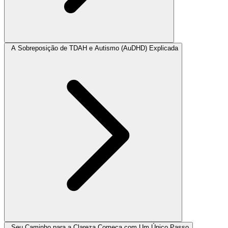
A Sobreposição de TDAH e Autismo (AuDHD) Explicada
Seu Caminho para a Clareza Começa com Um Único Passo