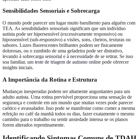
Sensibilidades Sensoriais e Sobrecarga
O mundo pode parecer um lugar muito barulhento para alguém com
TEA. As sensibilidades sensoriais significam que um indivíduo
autista pode ser hipersensível (excessivamente responsivo) ou
hipossensível (sub-responsivo) a visões, sons, cheiros, texturas ou
sabores. Luzes fluorescentes brilhantes podem ser fisicamente
dolorosas, ou o zumbido de uma geladeira pode ser distrativo,
levando à sobrecarga sensorial e à necessidade de se retirar. Se isso
soa familiar, um
teste de triagem de autismo online
pode oferecer
insights iniciais.
A Importância da Rotina e Estrutura
Mudanças inesperadas podem ser altamente angustiantes para um
adulto autista. Uma rotina previsível proporciona uma sensação de
segurança e controle em um mundo que muitas vezes pode parecer
caótico e avassalador. Isso pode se manifestar como comer a mesma
refeição no café da manhã todos os dias, fazer exatamente o mesmo
caminho para o trabalho ou sentir ansiedade intensa se os planos
forem alterados repentinamente.
Identificando Sintomas Comuns de TDAH