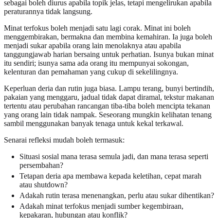
sebagai boleh diurus apabila topik jelas, tetapi mengelirukan apabila
peraturannya tidak langsung.
Minat terfokus boleh menjadi satu lagi corak. Minat ini boleh
menggembirakan, bermakna dan membina kemahiran. Ia juga boleh
menjadi sukar apabila orang lain menolaknya atau apabila
tanggungjawab harian bersaing untuk perhatian. Isunya bukan minat
itu sendiri; isunya sama ada orang itu mempunyai sokongan,
kelenturan dan pemahaman yang cukup di sekelilingnya.
Keperluan deria dan rutin juga biasa. Lampu terang, bunyi bertindih,
pakaian yang menggaru, jadual tidak dapat diramal, tekstur makanan
tertentu atau perubahan rancangan tiba-tiba boleh mencipta tekanan
yang orang lain tidak nampak. Seseorang mungkin kelihatan tenang
sambil menggunakan banyak tenaga untuk kekal terkawal.
Senarai refleksi mudah boleh termasuk:
Situasi sosial mana terasa semula jadi, dan mana terasa seperti
persembahan?
Tetapan deria apa membawa kepada keletihan, cepat marah
atau shutdown?
Adakah rutin terasa menenangkan, perlu atau sukar dihentikan?
Adakah minat terfokus menjadi sumber kegembiraan,
kepakaran, hubungan atau konflik?