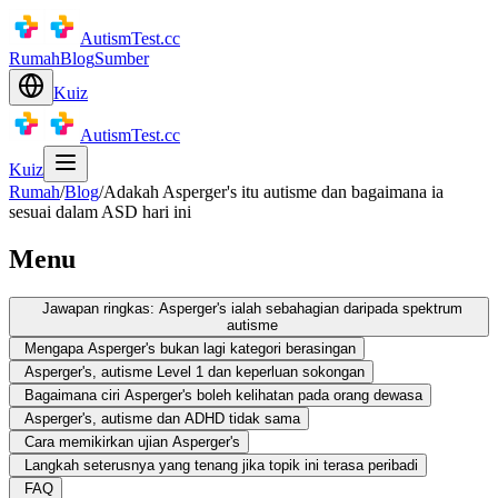
AutismTest.cc
Rumah
Blog
Sumber
Kuiz
AutismTest.cc
Kuiz
Rumah
/
Blog
/
Adakah Asperger's itu autisme dan bagaimana ia
sesuai dalam ASD hari ini
Menu
Jawapan ringkas: Asperger's ialah sebahagian daripada spektrum
autisme
Mengapa Asperger's bukan lagi kategori berasingan
Asperger's, autisme Level 1 dan keperluan sokongan
Bagaimana ciri Asperger's boleh kelihatan pada orang dewasa
Asperger's, autisme dan ADHD tidak sama
Cara memikirkan ujian Asperger's
Langkah seterusnya yang tenang jika topik ini terasa peribadi
FAQ