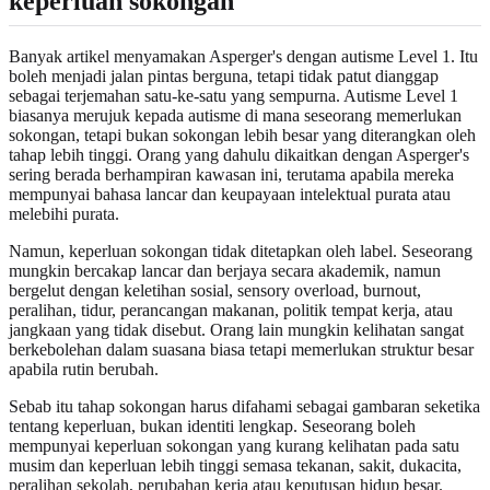
keperluan sokongan
Banyak artikel menyamakan Asperger's dengan autisme Level 1. Itu
boleh menjadi jalan pintas berguna, tetapi tidak patut dianggap
sebagai terjemahan satu-ke-satu yang sempurna. Autisme Level 1
biasanya merujuk kepada autisme di mana seseorang memerlukan
sokongan, tetapi bukan sokongan lebih besar yang diterangkan oleh
tahap lebih tinggi. Orang yang dahulu dikaitkan dengan Asperger's
sering berada berhampiran kawasan ini, terutama apabila mereka
mempunyai bahasa lancar dan keupayaan intelektual purata atau
melebihi purata.
Namun, keperluan sokongan tidak ditetapkan oleh label. Seseorang
mungkin bercakap lancar dan berjaya secara akademik, namun
bergelut dengan keletihan sosial, sensory overload, burnout,
peralihan, tidur, perancangan makanan, politik tempat kerja, atau
jangkaan yang tidak disebut. Orang lain mungkin kelihatan sangat
berkebolehan dalam suasana biasa tetapi memerlukan struktur besar
apabila rutin berubah.
Sebab itu tahap sokongan harus difahami sebagai gambaran seketika
tentang keperluan, bukan identiti lengkap. Seseorang boleh
mempunyai keperluan sokongan yang kurang kelihatan pada satu
musim dan keperluan lebih tinggi semasa tekanan, sakit, dukacita,
peralihan sekolah, perubahan kerja atau keputusan hidup besar.