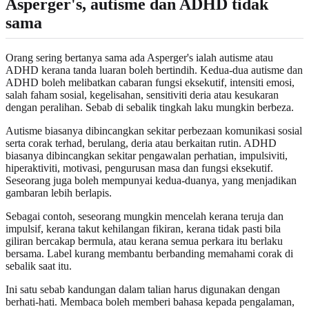
Asperger's, autisme dan ADHD tidak
sama
Orang sering bertanya sama ada Asperger's ialah autisme atau
ADHD kerana tanda luaran boleh bertindih. Kedua-dua autisme dan
ADHD boleh melibatkan cabaran fungsi eksekutif, intensiti emosi,
salah faham sosial, kegelisahan, sensitiviti deria atau kesukaran
dengan peralihan. Sebab di sebalik tingkah laku mungkin berbeza.
Autisme biasanya dibincangkan sekitar perbezaan komunikasi sosial
serta corak terhad, berulang, deria atau berkaitan rutin. ADHD
biasanya dibincangkan sekitar pengawalan perhatian, impulsiviti,
hiperaktiviti, motivasi, pengurusan masa dan fungsi eksekutif.
Seseorang juga boleh mempunyai kedua-duanya, yang menjadikan
gambaran lebih berlapis.
Sebagai contoh, seseorang mungkin mencelah kerana teruja dan
impulsif, kerana takut kehilangan fikiran, kerana tidak pasti bila
giliran bercakap bermula, atau kerana semua perkara itu berlaku
bersama. Label kurang membantu berbanding memahami corak di
sebalik saat itu.
Ini satu sebab kandungan dalam talian harus digunakan dengan
berhati-hati. Membaca boleh memberi bahasa kepada pengalaman,