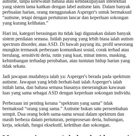
autisme, tanpa kelewatan bahasa atau ketidakupayaan intelektual
yang sistem lama kaitkan dengan label autisme lain. Dalam banyak
perbualan harian, orang menggunakan Asperger's untuk bermaksud
“autisme, tetapi dengan pertuturan lancar dan keperluan sokongan
yang kurang kelihatan.”
Hari ini, kategori berasingan itu tidak lagi digunakan dalam banyak
sistem penilaian semasa. Istilah payung yang lebih biasa ialah autism
spectrum disorder, atau ASD. Di bawah payung itu, profil seseorang
mungkin termasuk perbezaan komunikasi sosial, corak terhad atau
berulang, sensitiviti deria, rutin yang kuat, minat intens, masking,
kebimbangan terhadap perubahan, atau tuntutan hidup harian yang
tidak sekata.
Jadi jawapan mudahnya ialah ya: Asperger's berada pada spektrum
autisme. Jawapan yang lebih berhati-hati ialah Asperger's ialah
istilah lama, dan bahasa semasa biasanya menerangkan kawasan
luas yang sama sebagai ASD dengan keperluan sokongan individu.
Perbezaan ini penting kerana “spektrum yang sama” tidak
bermaksud “orang yang sama.” Autisme bukan satu persembahan
sempit. Dua orang boleh sama-sama sesuai dalam spektrum dan
masih berbeza dalam pertuturan, pemprosesan deria, hubungan,
kerja, sekolah, fungsi eksekutif, keletihan dan sokongan.