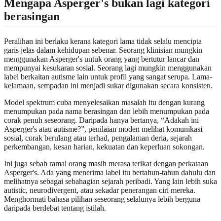
Mengapa Asperger's bukan lagi kategori
berasingan
Peralihan ini berlaku kerana kategori lama tidak selalu mencipta
garis jelas dalam kehidupan sebenar. Seorang klinisian mungkin
menggunakan Asperger's untuk orang yang bertutur lancar dan
mempunyai kesukaran sosial. Seorang lagi mungkin menggunakan
label berkaitan autisme lain untuk profil yang sangat serupa. Lama-
kelamaan, sempadan ini menjadi sukar digunakan secara konsisten.
Model spektrum cuba menyelesaikan masalah itu dengan kurang
menumpukan pada nama berasingan dan lebih menumpukan pada
corak penuh seseorang. Daripada hanya bertanya, “Adakah ini
Asperger's atau autisme?”, penilaian moden melihat komunikasi
sosial, corak berulang atau terhad, pengalaman deria, sejarah
perkembangan, kesan harian, kekuatan dan keperluan sokongan.
Ini juga sebab ramai orang masih merasa terikat dengan perkataan
Asperger's. Ada yang menerima label itu bertahun-tahun dahulu dan
melihatnya sebagai sebahagian sejarah peribadi. Yang lain lebih suka
autistic, neurodivergent, atau sekadar penerangan ciri mereka.
Menghormati bahasa pilihan seseorang selalunya lebih berguna
daripada berdebat tentang istilah.