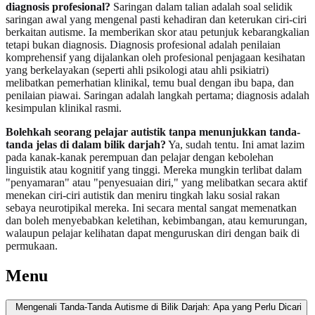
diagnosis profesional?
Saringan dalam talian adalah soal selidik
saringan awal yang mengenal pasti kehadiran dan keterukan ciri-ciri
berkaitan autisme. Ia memberikan skor atau petunjuk kebarangkalian
tetapi bukan diagnosis. Diagnosis profesional adalah penilaian
komprehensif yang dijalankan oleh profesional penjagaan kesihatan
yang berkelayakan (seperti ahli psikologi atau ahli psikiatri)
melibatkan pemerhatian klinikal, temu bual dengan ibu bapa, dan
penilaian piawai. Saringan adalah langkah pertama; diagnosis adalah
kesimpulan klinikal rasmi.
Bolehkah seorang pelajar autistik tanpa menunjukkan tanda-
tanda jelas di dalam bilik darjah?
Ya, sudah tentu. Ini amat lazim
pada kanak-kanak perempuan dan pelajar dengan kebolehan
linguistik atau kognitif yang tinggi. Mereka mungkin terlibat dalam
"penyamaran" atau "penyesuaian diri," yang melibatkan secara aktif
menekan ciri-ciri autistik dan meniru tingkah laku sosial rakan
sebaya neurotipikal mereka. Ini secara mental sangat memenatkan
dan boleh menyebabkan keletihan, kebimbangan, atau kemurungan,
walaupun pelajar kelihatan dapat menguruskan diri dengan baik di
permukaan.
Menu
Mengenali Tanda-Tanda Autisme di Bilik Darjah: Apa yang Perlu Dicari