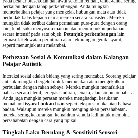
Pada pelajar prasekolah dan awal sekolah rendah, tanda-tanda sering
berkaitan dengan tahap perkembangan. Anda mungkin
memerhatikan pelajar yang mengelak hubungan mata atau tidak
bertindak balas kepada nama mereka secara konsisten. Mereka
mungkin tidak terlibat dalam permainan pura-pura dengan orang
lain, lebih suka menyusun mainan atau menumpukan perhatian
secara intensif pada satu objek.
Petunjuk perkembangan
lain
termasuk kelewatan pertuturan atau kekurangan gerak isyarat,
seperti menunjuk atau melambai.
Perbezaan Sosial & Komunikasi dalam Kalangan
Pelajar Autistik
Interaksi sosial adalah bidang yang sering mencabar. Seorang pelajar
autistik mungkin bergelut untuk memulakan atau mengekalkan
perbualan dengan rakan sebaya. Mereka mungkin menafsirkan
bahasa secara literal, terlepas sindiran, jenaka, atau simpulan bahasa.
Anda juga mungkin perasan mereka menghadapi kesukaran
memahami
isyarat bukan lisan
seperti ekspresi muka atau bahasa
badan. Walaupun mereka mungkin menginginkan persahabatan,
mereka sering kekurangan kemahiran semula jadi untuk membina
persahabatan dengan cara yang tipikal.
Tingkah Laku Berulang & Sensitiviti Sensori