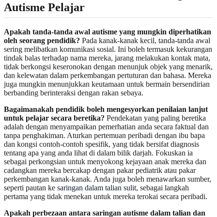
Autisme Pelajar
Apakah tanda-tanda awal autisme yang mungkin diperhatikan
oleh seorang pendidik?
Pada kanak-kanak kecil, tanda-tanda awal
sering melibatkan komunikasi sosial. Ini boleh termasuk kekurangan
tindak balas terhadap nama mereka, jarang melakukan kontak mata,
tidak berkongsi keseronokan dengan menunjuk objek yang menarik,
dan kelewatan dalam perkembangan pertuturan dan bahasa. Mereka
juga mungkin menunjukkan keutamaan untuk bermain bersendirian
berbanding berinteraksi dengan rakan sebaya.
Bagaimanakah pendidik boleh mengesyorkan penilaian lanjut
untuk pelajar secara beretika?
Pendekatan yang paling beretika
adalah dengan menyampaikan pemerhatian anda secara faktual dan
tanpa penghakiman. Aturkan pertemuan peribadi dengan ibu bapa
dan kongsi contoh-contoh spesifik, yang tidak bersifat diagnosis
tentang apa yang anda lihat di dalam bilik darjah. Fokuskan ia
sebagai perkongsian untuk menyokong kejayaan anak mereka dan
cadangkan mereka bercakap dengan pakar pediatrik atau pakar
perkembangan kanak-kanak. Anda juga boleh menawarkan sumber,
seperti pautan ke
saringan dalam talian sulit
, sebagai langkah
pertama yang tidak menekan untuk mereka terokai secara peribadi.
Apakah perbezaan antara saringan autisme dalam talian dan