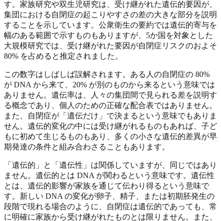
す。家族研究や双生児研究は、受け継がれた遺伝的要因が、
集団における自閉症の起こりやすさの差の大きな部分を説明
することを示しています。公衆衛生の要約では遺伝的寄与を
幅のある範囲で示すものもありますが、5か国を対象とした
大規模研究では、受け継がれた要因が自閉症リスクのおよそ
80% を占めると推定されました。
この数字はしばしば誤解されます。ある人の自閉症の 80%
が DNA から来て、20% が別のものから来るという意味では
ありません。遺伝率は、人々の集団間で見られる差を説明す
る概念であり、個人のための正確な配合表ではありません。
また、自閉症が「遺伝だけ」で決まるという意味でもありま
せん。遺伝的変化の中には受け継がれるものもあれば、子ど
もに初めて生じるものもあり、多くの小さな遺伝的差異が早
期発達の条件と組み合わさることもあります。
「遺伝的」と「遺伝性」は関係していますが、同じではあり
ません。遺伝的とは DNA が関わるという意味です。遺伝性
とは、遺伝的影響が家族を通じて伝わり得るという意味で
す。新しい DNA の変化が卵子、精子、または初期胚発生の
段階で現れる場合のように、自閉症は遺伝的であっても、常
に明確に家族から受け継がれたものとは限りません。また、