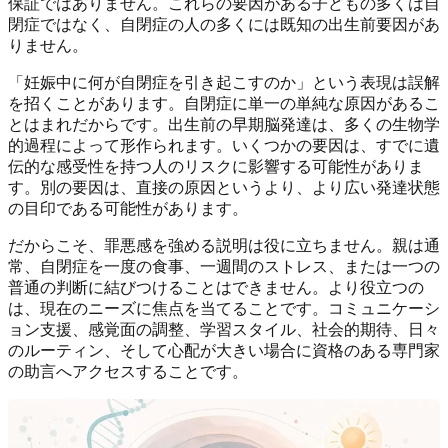
保証ではありません。これらの要因がある子どもの多くは自
閉症ではなく、自閉症の人の多くには既知の出生前要因があ
りません。
「妊娠中に何が自閉症を引き起こすのか」という表現は誤解
を招くことがあります。自閉症に単一の単純な原因があるこ
とはまれだからです。出生前の早期脳発達は、多くの生物学
的過程によって形作られます。いくつかの要因は、すでに遺
伝的な感受性を持つ人のリスクに影響する可能性がありま
す。別の要因は、直接の原因というより、より広い発達状態
の目印である可能性があります。
だからこそ、罪悪感を強める説明は役に立ちません。親は通
常、自閉症を一度の食事、一週間のストレス、または一つの
普通の判断に結びつけることはできません。より役立つの
は、現在のニーズに焦点を当てることです。コミュニケーシ
ョン支援、感覚面の調整、学習スタイル、社会的期待、日々
のルーティン、そして心配が大きい場合に資格のある専門家
の助言へアクセスすることです。