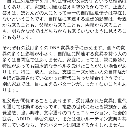
「自閉症の遺伝子を持つのは母親か父親か」といった検索は
よくあります。家族は明確な答えを求めるからです。正直な
答えは、ほとんどの人にとって単一の自閉症遺伝子は存在し
ないということです。自閉症に関連する遺伝的影響は、母親
から来ることも、父親から来ることも、両親から来ること
も、明らかな形ではどちらからも来ていないように見えるこ
ともあります。
それぞれの親は多くの DNA 変異を子に伝えます。個々の変
異の多くは影響が小さく、自閉症に関連する変異を持つ人の
多くは自閉症ではありません。家庭によっては、親に微妙な
特性があっても臨床的なラベルを受けたことがない場合があ
ります。特に、成人、女性、支援ニーズが低い人の自閉症が
今ほど認識されていなかった時代に育った場合はそうです。
別の家庭では、目に見えるパターンがまったくないこともあ
ります。
祖父母が関係することもあります。受け継がれた変異は世代
を通じて移動するからです。複数の世代にわたる親族が、感
覚過敏、強い興味、文字通りのコミュニケーション、社会的
疲労、ADHD、学習の違い、または強いルーティン志向を共
有しているなら、そのパターンは関連するかもしれません。