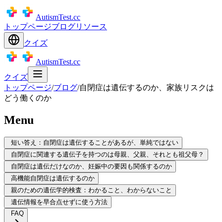
AutismTest.cc
トップページ
ブログ
リソース
クイズ
AutismTest.cc
クイズ
トップページ
/
ブログ
/
自閉症は遺伝するのか、家族リスクは
どう働くのか
Menu
短い答え：自閉症は遺伝することがあるが、単純ではない
自閉症に関連する遺伝子を持つのは母親、父親、それとも祖父母？
自閉症は遺伝だけなのか、妊娠中の要因も関係するのか
高機能自閉症は遺伝するのか
親のための遺伝学的検査：わかること、わからないこと
遺伝情報を早合点せずに使う方法
FAQ