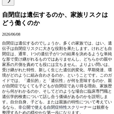
自閉症は遺伝するのか、家族リスクは
どう働くのか
2026/06/08
自閉症は遺伝するのでしょうか。多くの家族では、はい、遺
伝子は自閉症リスクに大きな役割を果たします。けれども自
閉症は、通常、1つの遺伝子が1つの結果を決めるような単純
な形で受け継がれるものではありませんし、どちらかの親や
家系の片側を責めても役には立ちません。よりよい問いは、
受け継がれた特性、新しく生じた遺伝的変化、早期発達、環
境がどのように組み合わさるのか、ということです。このガ
イドでは、「遺伝的」と「遺伝性」が何を意味するのか、親
が自閉症でなくても子どもが自閉症であり得る理由、家族歴
から何がわかるのか、そしてどのような場合に臨床専門職と
遺伝学的検査について話し合う価値があるのかを説明しま
す。自分自身、子ども、または親族の特性について考えてい
るなら、
非公開で使える自閉症特性スクリーナー
は観察を
整理するための穏やかな第一歩になります。