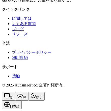
探検をより簡単に、人生をより豊かに。
クイックリンク
に関しては
よくある質問
ブログ
リソース
合法
プライバシーポリシー
利用規約
サポート
接触
© 2025 AutismTest.cc. 全著作権所有。
制
光
暗い
日本語