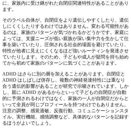
に、家族内に受け継がれた自閉症関連特性があることがあり
ます。
そのラベル自体が、自閉症をより遺伝しやすくしたり、遺伝
しにくくしたりするわけではありません。変わる可能性があ
るのは、家族のパターンが気づかれるかどうかです。家庭に
よっては、支援ニーズが低い親族が深い集中力を生かして仕
事を築いていたり、圧倒される社会的場面を避けていたり、
特性が他者に見えにくくなるほど強いルーティンを発達させ
ていたりします。そのため、子どもや成人が疑問を持ち始め
てから初めて家族のパターンに気づくことがあります。
ADHD はさらに別の層を加えることがあります。自閉症と
ADHD はしばしば併存し、複数の神経発達特性には重なり
合う遺伝的影響があることが研究で示唆されています。しか
し、親に ADHD があるからといって子どもの自閉症が自動
的に予測されるわけではなく、家族の一人が自閉症だからと
いって全員が同じプロフィールを持つわけでもありません。
注意の調整、感覚過敏、反復行動、コミュニケーションスタ
イル、実行機能、感情調整など、具体的なパターンを記録す
るほうがよいでしょう。