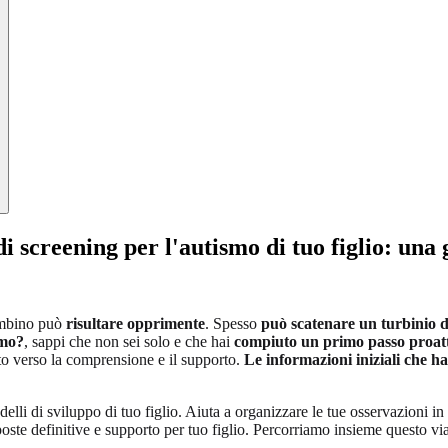
i screening per l'autismo di tuo figlio: una 
mbino può
risultare opprimente
. Spesso
può scatenare un turbinio d
smo?
, sappi che non sei solo e che hai
compiuto un primo passo proat
rato verso la comprensione e il supporto.
Le informazioni iniziali che ha
elli di sviluppo di tuo figlio. Aiuta a organizzare le tue osservazioni 
sposte definitive e supporto per tuo figlio. Percorriamo insieme questo vi