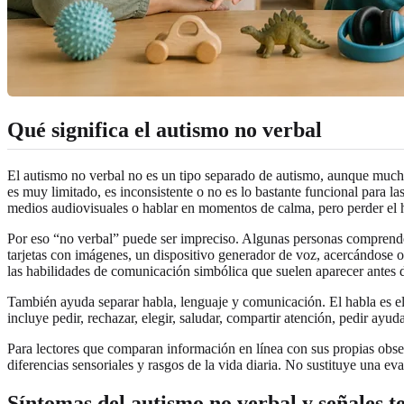
Qué significa el autismo no verbal
El autismo no verbal no es un tipo separado de autismo, aunque mucho
es muy limitado, es inconsistente o no es lo bastante funcional para la
medios audiovisuales o hablar en momentos de calma, pero perder el h
Por eso “no verbal” puede ser impreciso. Algunas personas comprende
tarjetas con imágenes, un dispositivo generador de voz, acercándose 
las habilidades de comunicación simbólica que suelen aparecer antes d
También ayuda separar habla, lenguaje y comunicación. El habla es el 
incluye pedir, rechazar, elegir, saludar, compartir atención, pedir ay
Para lectores que comparan información en línea con sus propias obs
diferencias sensoriales y rasgos de la vida diaria. No sustituye una ev
Síntomas del autismo no verbal y señales 