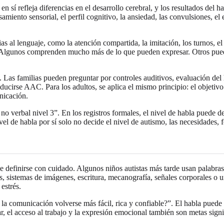
 sí refleja diferencias en el desarrollo cerebral, y los resultados del 
miento sensorial, el perfil cognitivo, la ansiedad, las convulsiones, el es
s al lenguaje, como la atención compartida, la imitación, los turnos, e
. Algunos comprenden mucho más de lo que pueden expresar. Otros pued
. Las familias pueden preguntar por controles auditivos, evaluación del h
troducirse AAC. Para los adultos, se aplica el mismo principio: el objeti
nicación.
verbal nivel 3”. En los registros formales, el nivel de habla puede desc
vel de habla por sí solo no decide el nivel de autismo, las necesidades, 
 definirse con cuidado. Algunos niños autistas más tarde usan palabras 
, sistemas de imágenes, escritura, mecanografía, señales corporales o
estrés.
a comunicación volverse más fácil, rica y confiable?”. El habla puede
ar, el acceso al trabajo y la expresión emocional también son metas signi