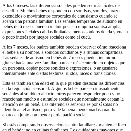
A los 6 meses, las diferencias sociales pueden ser más fáciles de
describir. Muchos bebés responden con sonrisas, sonidos, brazos
extendidos o movimientos corporales de entusiasmo cuando se
acerca una persona familiar. Las señales tempranas de autismo en
bebés de 6 meses pueden incluir pocas o ninguna sonrisa amplia,
expresiones faciales cálidas limitadas, menos sonidos de ida y vuelta
o poco interés por juegos sociales como el cucú.
A los 7 meses, los padres también pueden observar cómo reacciona
el bebé a su nombre, a sonidos cotidianos y a rutinas compartidas.
Las señales de autismo en bebés de 7 meses pueden incluir no
girarse hacia una voz familiar, parecer más centrado en objetos que
en personas, copiar pocos sonidos o expresiones, o angustiarse
intensamente ante ciertas texturas, ruidos, luces o transiciones.
Esta es también una edad en la que pueden destacar las diferencias
en la regulación sensorial. Algunos bebés parecen inusualmente
sensibles al sonido o al tacto; otros parecen responder poco y no
reaccionan mucho a estímulos sociales que normalmente captan la
atención de un bebé. Las diferencias sensoriales por sí solas no
identifican el autismo, pero vale la pena mencionarlas cuando
aparecen junto con menor participación social.
Si estás comparando observaciones entre familiares, mantén el foco
en el bebé y no en culpas familiares. Los cuidadores mayores que