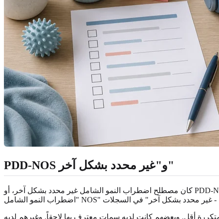
PDD-NOS و"غير محدد بشكل آخر"
كان مصطلح اضطراب النمو الشامل غير محدد بشكل آخر، أو PDD-NOS، يُستخدم غالباً عندما يكون لدى الشخص سمات ذات مغزى مرتبطة بالتوحد لكنه لا يناسب بدقة فئة قديمة أخرى. قد ترى أيضاً عبارة
ررة أقل. وبعضهم كانت لديه سمات معترف بها لاحقاً. وغيرهم لديه