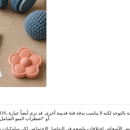
"اضطراب النمو الشامل NOS" أو "اضطراب النمو الشامل - غير محدد بشكل آخر" في السجلات.
ض الأشخاص اختلافات واضحة في التواصل الاجتماعي لكن سلوكيات متك