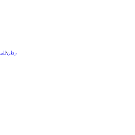
وطن
/
الم