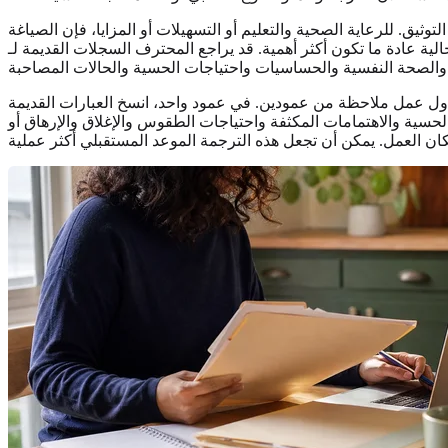
يق. للرعاية الصحية والتعليم أو التسهيلات أو المزايا، فإن الصياغة
قد يراجع المحترف السجلات القديمة لـ PDD أو التصنيف الدولي للأمراض الطبعة العاشرة مع الأخذ في الاعتبار أيضاً معايير ASD الحالية وأنماط
عمود واحد، انسخ العبارات القديمة: PDD وPDD-NOS ومتلازمة أسبرغر والتوحد غير النموذجي أو رمز F84 للتصنيف الدولي للأمراض
حسية والاهتمامات المكثفة واحتياجات الطقوس والإغلاق والإرهاق أو