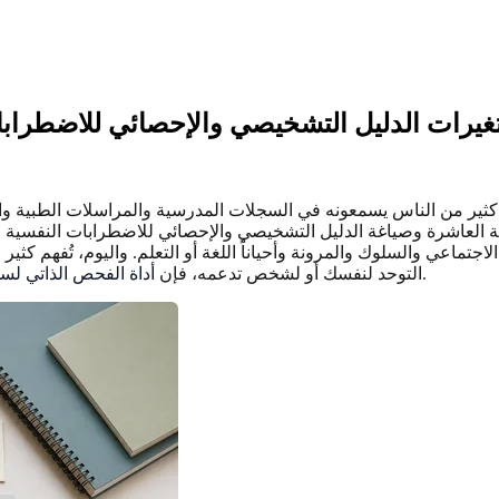
يرات الدليل التشخيصي والإحصائي للاضطرابات
كثير من الناس يسمعونه في السجلات المدرسية والمراسلات الطبية والمح
عي والسلوك والمرونة وأحياناً اللغة أو التعلم. واليوم، تُفهم كثير من تلك التسميا
يمكن أن تساعدك في تنظيم ملاحظاتك قبل محادثة مهنية.
التوحد لنفسك أو لشخص تدعمه، فإن
أداة الفحص الذاتي لس