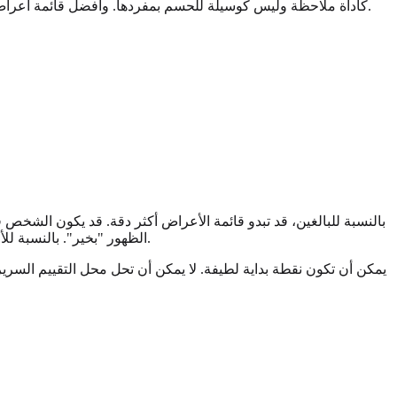
يجب استخدام قائمة أعراض PDD كأداة ملاحظة وليس كوسيلة للحسم بمفردها. وأفضل قائمة أعراض هي التي تسجل أمثلة من الحياة اليومية: ماذا يحدث وأين يحدث ومدى تكراره وما الذي يساعد من الدعم.
بالنسبة للبالغين، قد تبدو قائمة الأعراض أكثر دقة. قد يكون الشخص ق
الظهور "بخير". بالنسبة للأطفال، يمكن أن تكون الملاحظات من المنزل والمدرسة ومقدمي الرعاية مهمة بشكل خاص لأن السمات قد تظهر بشكل مختلف عبر البيئات.