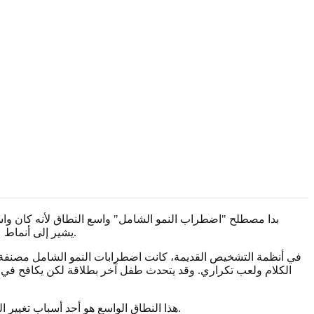
بدا مصطلح "اضطراب النمو الشامل" واسع النطاق لأنه كان واسعا
الحركة فقط أو الأداء المدرسي فقط، كان مصطلح PDD يشير إلى أنماط عبر التواصل الاجتماعي والتواصل والسلوك واللعب والاهتمامات والتكيف مع التغيير.
في أنظمة التشخيص القديمة، كانت اضطرابات النمو الشامل مصنفة 
الكلام ولعب تكراري. وقد يتحدث طفل آخر بطلاقة لكن يكافح في ال
هذا النطاق الواسع هو أحد أسباب تغيير المصطلحات. احتاج كثير من الناس والعائلات والمدارس والأطباء إلى لغة تعكس طيفاً بدلاً من عدة تسميات غالباً ما تتداخل في الحياة الواقعية.