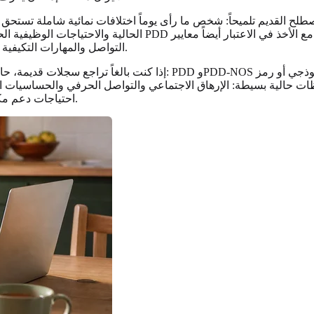
القديم تلميحاً: شخص ما رأى يوماً اختلافات نمائية شاملة تستحق التوث
الحالية والاحتياجات الوظيفية الحالية عادة ما تكون أكثر أهمية. 
التواصل والمهارات التكيفية والصحة النفسية والحساسيات واحتياجات الحسية والحالات المصاحبة.
إذا كنت بالغاً تراجع سجلات قديمة، حاول عمل ملاحظة من عمودين. في 
ظات حالية بسيطة: الإرهاق الاجتماعي والتواصل الحرفي والحساسيات ال
احتياجات دعم مكان العمل. يمكن أن تجعل هذه الترجمة الموعد المستقبلي أكثر عملية.