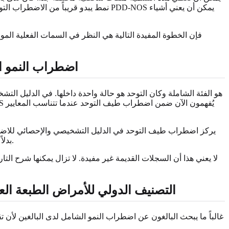
نمط يبدو قريباً من الاضطراب التوحدي 
اضطراب النمو ا
يركز اضطراب طيف التوحد في الدليل التشخيصي والإحصائي للاضطرا
المقيدة والمتكررة. تسمح لغة الطيف أيضاً للأطباء بوصف احتياجات الدعم والميزاتAssociated بدلاً من إجبار كل شخص على نوع فرعي منفصل.
لا يعني هذا أن السجلات القديمة غير مفيدة. لا تزال يمكنها شرح ا
التصنيف الدولي للأمراض الطبعة ال
غالباً ما يبحث البالغون عن اضطراب النمو الشامل لدى البالغين لأن تق