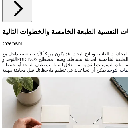
 النفسية الطبعة الخامسة والخطوات التالية
2026/06/01
ادثات العائلية ونتائج البحث. قد يكون مربكاً لأن صياغته تتداخل مع
التوحد وPDD-NOS ورموز التصنيف الدولي للأمراض الطبعة العاشرة وصياغة الدليل التشخيصي والإحصائي للاضطرابات النفسية الطبعة الخامسة الحديثة. ببساطة، وصف مصطلح PDD الاختلافات النمائية
ت القديمة من خلال اضطراب طيف التوحد أو اختصاراً ASD. إذا كنت تحاول تصنيف سمات
مات التوحد