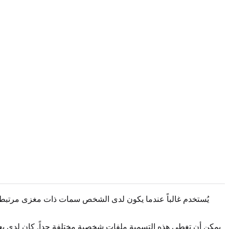
يمكن أن تغطي هذه التسمية ملفات شخصية مختلفة جداً. كان لدى بع