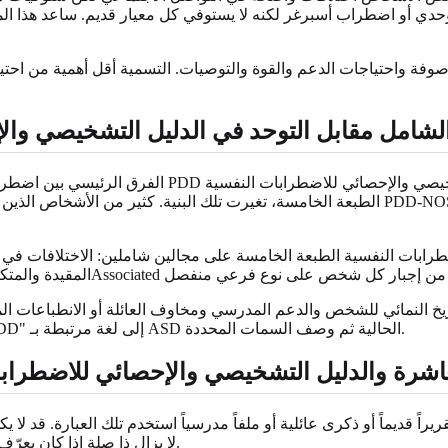
أو اضطراب أسبرغر لكنه لا يستوفي كل معيار قديم. ساعد هذا المرونة بعض الأشخاص 
لشامل مقابل التوحد في الدليل التشخيصي وال
الفرق الرئيسي بين اضطراب النمو الشامل والتوحد هو اللغ
الطبعة الخامسة، تغيرت تلك البنية. كثير من الأشخاص الذين كانوا يُصنّفون سابقاً ضمن الا
بات النفسية الطبعة الخامسة على مجالين شاملين: الاختلافات في ال
لتاريخ النمائي للشخص والدعم المدرسي ومخاوف العائلة أو الانطباعات 
دعم في مكان العمل أو معالج حالياً، فغالباً ما يكون أوضح بترجمة "PDD" إلى لغة مرتبطة بـ ASD الحالية ثم وصف السمات المحددة.
عاشرة والدليل التشخيصي والإحصائي للاضطرابا
ريراً قديماً أو ذكرى عائلية أو ملفاً مدرسياً استخدم تلك العبارة. قد
PDD لا يزال ذا صلة إذا كان يعرّف نفسه الآن أكثر بالتوحد أو التنوع العصبي أو لغة معالجة الحسية.