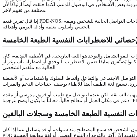
في الوصول للدعم، لكنها خلقت أيضاً ارتباكاً لأن PDD-NOS يمكن أن يعني أشياء
مختلفة من تقييم لآخر.
إذا قال تقرير قديم PDD-NOS، فإن الخطوة المفيدة التالية هي النظر في السمات الفعلية الموصوفة واحتياجات الدعم والقوة والتوصيات. التسمية أقل أهمية من احتياجات التواصل الحالية للشخص وملفه
الحسي وأسلوب تعلمه وأدائه اليومي وأهدافه.
إحصائي للاضطرابات النفسية الطبعة الخامسة
ة التاريخية. في الأنظمة القديمة، كان PDD هو الفئة الشاملة وكان التوحد هو حالة واحدة داخلها. في الدليل التشخيصي والإحصائي للاضطرابات النفسية
ضطراب التوحدي أو اضطراب أسبرغر أو PDD-NOS يُفهمون الآن ضمن اضطراب طيف التوحد عندما تتناسب المعايير
الحالية مع ملفهم الشخصي.
تواصل الاجتماعي والتفاعل وأنماط السلوك والاهتمامات أو الأنشطة
المهنية السابقة. لكن عندما تتواصل مع طبيب أو فريق مدرسي أو مقدم
ت النفسية الطبعة الخامسة وسجلات البالغين
 لا يكون الشخص قد سمع المصطلح منذ سنوات، أو قد يتساءل عما إذا كان