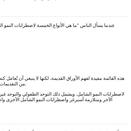
عندما يسأل الناس "ما هي الأنواع الخمسة لاضطرابات النمو ال
هذه القائمة مفيدة لفهم الأوراق القديمة، لكنها لا ينبغي أن تُعامَ
من التقديمات المرتبطة بالتوحد تحت اضطراب طيف التوحد. تُناقَش بعض الفئات القديمة، خاصة متلازمة ريت، الآن غالباً مع سياق طبي وجيني أكثر تحديداً.
الآخر ومتلازمة أسبرغر واضطرابات النمو الشامل الأخرى وا