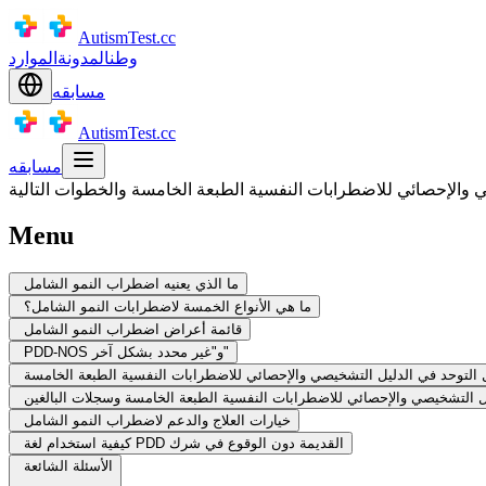
AutismTest.cc
وطن
المدونة
الموارد
مسابقه
AutismTest.cc
مسابقه
والإحصائي للاضطرابات النفسية الطبعة الخامسة والخطوات التالية
Menu
ما الذي يعنيه اضطراب النمو الشامل
ما هي الأنواع الخمسة لاضطرابات النمو الشامل؟
قائمة أعراض اضطراب النمو الشامل
PDD-NOS و"غير محدد بشكل آخر"
التوحد في الدليل التشخيصي والإحصائي للاضطرابات النفسية الطبعة الخامسة
يل التشخيصي والإحصائي للاضطرابات النفسية الطبعة الخامسة وسجلات البالغين
خيارات العلاج والدعم لاضطراب النمو الشامل
كيفية استخدام لغة PDD القديمة دون الوقوع في شرك
الأسئلة الشائعة